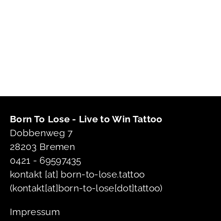
Born To Lose - Live to Win Tattoo
Dobbenweg 7
28203 Bremen
0421 - 69597435
kontakt
[at]
born-to-lose.tattoo
(kontakt[at]born-to-lose[dot]tattoo)
Impressum