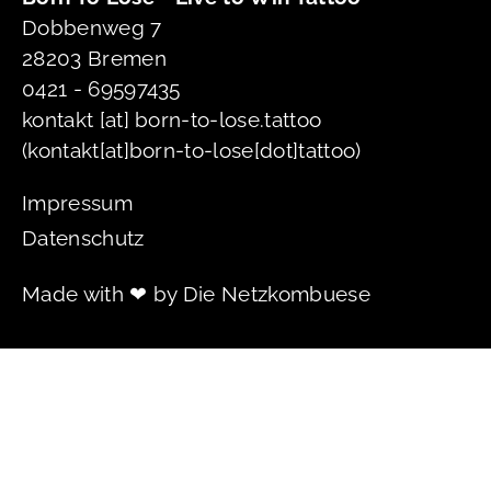
Dobbenweg 7
28203 Bremen
0421 - 69597435
kontakt
[at]
born-to-lose.tattoo
(kontakt[at]born-to-lose[dot]tattoo)
Impressum
Datenschutz
Made with ❤ by
Die Netzkombuese